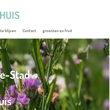
HUIS
te blijven
Contact
groenten en fruit
de-Stad
uis