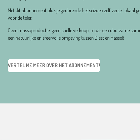
Met dit abonnement pluk je gedurende het seizoen zelf verse, lokaal g
voor de teler.
Geen massaproductie, geen snelle verkoop, maar een duurzame samen
een natuurlijke en sfeervolle omgeving tussen Diest en Hasselt.
VERTEL ME MEER OVER HET ABONNEMENT
!