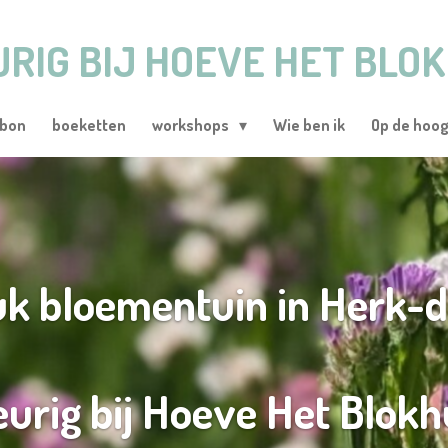
URIG BIJ HOEVE HET BLOK
ubon
boeketten
workshops
Wie ben ik
Op de hoog
uk bloementuin in Herk-
eurig bij Hoeve Het Blokh