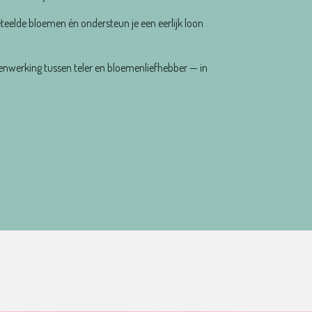
eteelde bloemen én ondersteun je een eerlijk loon
werking tussen teler en bloemenliefhebber — in