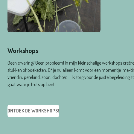
Workshops
Geen ervaring? Geen probleem! In mijn kleinschalige workshops creër
stukken of boeketten. Of je nu alleen komt voor een momentje 'me-ti
vriendin, petekind, zoon, dochter,... .Ik zorg voor de juiste begeleidin
gaat waar je trots op bent.
ONTDEK DE WORKSHOPS!